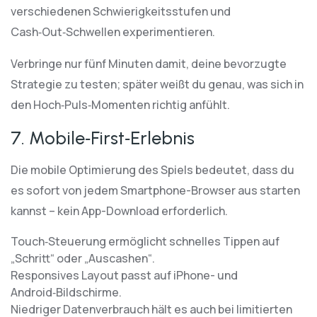
verschiedenen Schwierigkeitsstufen und
Cash‑Out‑Schwellen experimentieren.
Verbringe nur fünf Minuten damit, deine bevorzugte
Strategie zu testen; später weißt du genau, was sich in
den Hoch‑Puls‑Momenten richtig anfühlt.
7. Mobile‑First‑Erlebnis
Die mobile Optimierung des Spiels bedeutet, dass du
es sofort von jedem Smartphone-Browser aus starten
kannst – kein App-Download erforderlich.
Touch‑Steuerung ermöglicht schnelles Tippen auf
„Schritt“ oder „Auscashen“.
Responsives Layout passt auf iPhone- und
Android‑Bildschirme.
Niedriger Datenverbrauch hält es auch bei limitierten