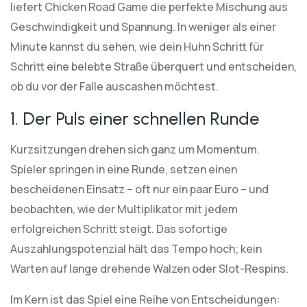
liefert Chicken Road Game die perfekte Mischung aus
Geschwindigkeit und Spannung. In weniger als einer
Minute kannst du sehen, wie dein Huhn Schritt für
Schritt eine belebte Straße überquert und entscheiden,
ob du vor der Falle auscashen möchtest.
1. Der Puls einer schnellen Runde
Kurzsitzungen drehen sich ganz um Momentum.
Spieler springen in eine Runde, setzen einen
bescheidenen Einsatz – oft nur ein paar Euro – und
beobachten, wie der Multiplikator mit jedem
erfolgreichen Schritt steigt. Das sofortige
Auszahlungspotenzial hält das Tempo hoch; kein
Warten auf lange drehende Walzen oder Slot-Respins.
Im Kern ist das Spiel eine Reihe von Entscheidungen: