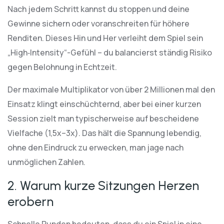
Nach jedem Schritt kannst du stoppen und deine
Gewinne sichern oder voranschreiten für höhere
Renditen. Dieses Hin und Her verleiht dem Spiel sein
„High‑Intensity“-Gefühl – du balancierst ständig Risiko
gegen Belohnung in Echtzeit.
Der maximale Multiplikator von über 2 Millionen mal den
Einsatz klingt einschüchternd, aber bei einer kurzen
Session zielt man typischerweise auf bescheidene
Vielfache (1,5x–3x). Das hält die Spannung lebendig,
ohne den Eindruck zu erwecken, man jage nach
unmöglichen Zahlen.
2. Warum kurze Sitzungen Herzen
erobern
Schnelle Runden bedeuten, dass du ein Spiel in eine